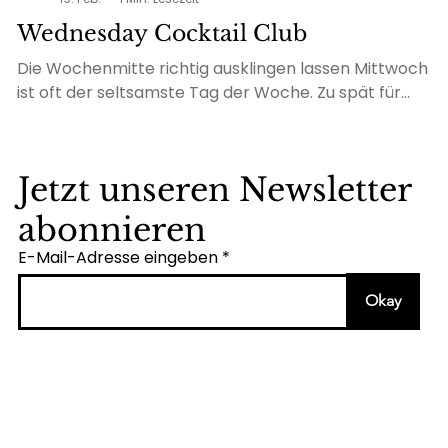
Wednesday Cocktail Club
Die Wochenmitte richtig ausklingen lassen Mittwoch
ist oft der seltsamste Tag der Woche. Zu spät für
Anfang, zu früh für Ende. Genau deshalb haben wir
ihn uns ausgesucht. Mit dem Wednesday Cocktail
Club laden wir dich ein, die Wochenmitte bewusst zu
Jetzt unseren Newsletter
genießen – ohne Dresscode , ohne Verpflichtungen,
ohne Eile. Gedimmtes Licht, gute Musik und die
abonnieren
besten Cocktails der Stadt schaffen den Rahmen
E-Mail-Adresse eingeben
für einen Abend, der sich leicht anfühlt und lange
nachwirkt. Unsere Bar steht im Mi
Okay