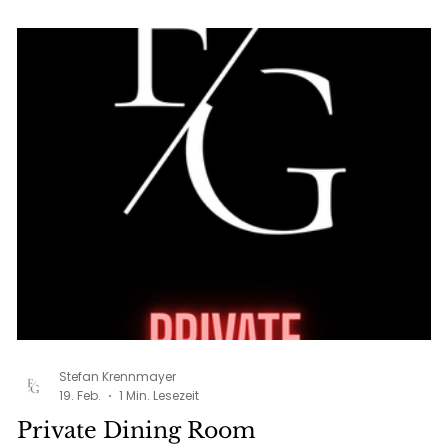
return!Our Grana Pasta is prepared right at your
table: delicate tagliolini, cooked al dente , tossed
inside a whole wheel of authentic Grana Padano ,
delivered fresh from Italy. Finished with a touch of
black pepper, it’s a true flavor experience. For an
extra indulgence, you can add lobster tail , scallop ,
or beef tenderloin – turning this dish into something
truly unf
Stefan Krennmayer
19. Feb.
1 Min. Lesezeit
Private Dining Room