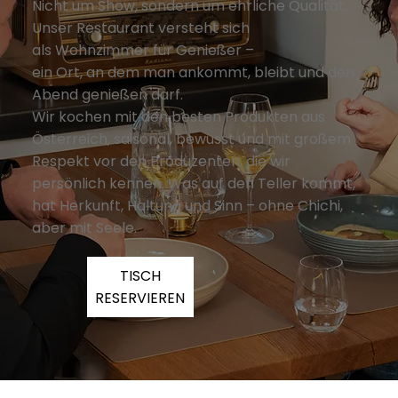
Nicht um Show, sondern um ehrliche Qualität.
Unser Restaurant versteht sich
als Wohnzimmer für Genießer –
ein Ort, an dem man ankommt, bleibt und den
Abend genießen darf.
Wir kochen mit den besten Produkten aus
Österreich, saisonal, bewusst und mit großem
Respekt vor den Produzenten, die wir
persönlich kennen. Was auf den Teller kommt,
hat Herkunft, Haltung und Sinn – ohne Chichi,
aber mit Seele.
TISCH
RESERVIEREN