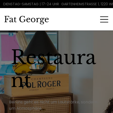
DIENSTAG-SAMSTAG | 17-24 UHR
GARTENHEIMSTRASSE 1, 1220 WI
Fat George
Restaura
nt
Bei uns geht es nicht um Lautstärke, sondern
um Atmosphäre.