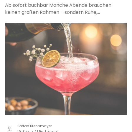
Ab sofort buchbar Manche Abende brauchen
keinen großen Rahmen – sondern Ruhe,
Privatsphäre und Zeit füreinander. Unser Private
Dining Room ist ab sofort buchbar und bietet den
idealen Ort für alle, die ungestört genießen
möchten. Abgeschieden vom Restaurantgeschehen
erlebt ihr unsere Speisekarte in privater
Atmosphäre , ganz ohne Ablenkung. Der Raum ist
ausgestattet mit TV und Musikanlage . Ein eigener
Kühlschrank , gefüllt mit Wasser, Bier und
ausgewählten Weinen, steht euc
Stefan Krennmayer
19. Feb.
1 Min. Lesezeit